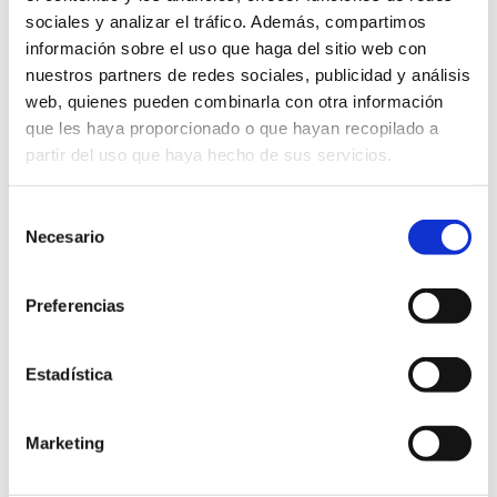
sociales y analizar el tráfico. Además, compartimos
información sobre el uso que haga del sitio web con
nuestros partners de redes sociales, publicidad y análisis
web, quienes pueden combinarla con otra información
que les haya proporcionado o que hayan recopilado a
partir del uso que haya hecho de sus servicios.
ESPACIOS DONDE DESARROLLAR TU
Selección
Necesario
de
CREATIVIDAD Y EXPRESARTE A
consentimiento
TRAVÉS DEL DIBUJO Y LA PINTURA.
Preferencias
Estadística
Son clases personalizadas de dibujo y pintura que
se adaptan al nivel y las inquietudes de cada
alumno. Aprenderás conceptos fundamentales
Marketing
como encaje, proporción, composición, volumen,
luz, perspectiva, movimiento… Practicarás con