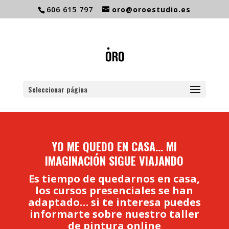
606 615 797
oro@oroestudio.es
Seleccionar página
YO ME QUEDO EN CASA… MI
IMAGINACIÓN SIGUE VIAJANDO
Es tiempo de quedarnos en casa,
los cursos presenciales se han
adaptado… si te interesa puedes
informarte sobre nuestro taller
de pintura online